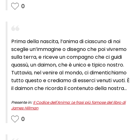
0
Prima della nascita, l’anima di ciascuno di noi
sceglie un’immagine o disegno che poi vivremo
sulla terra, e riceve un compagno che ci guidi
quassù, un daimon, che è unico e tipico nostro.
Tuttavia, nel venire al mondo, ci dimentichiamo
tutto questo e crediamo di esserci venuti vuoti. È
il daimon che ricorda il contenuto della nostra
immagine, gli elementi del disegno prescelto, è
Presente in:
Il Codice dell'Anima: Le frasi più famose del libro di
lui dunque il portatore del nostro destino.
James Hillman
0