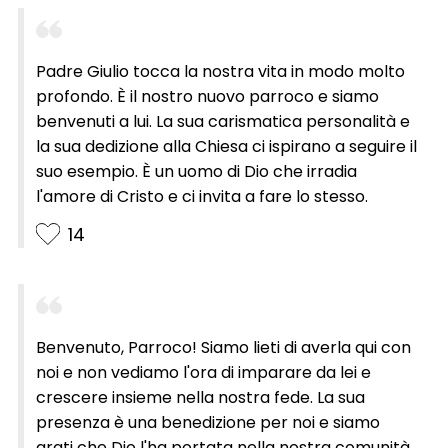
della Parola di Dio e ci aiuterà a rispondere alle
sue chiamate nella nostra vita quotidiana. Siamo
grati per questa occasione di accogliere il nuovo
Padre Giulio tocca la nostra vita in modo molto
parroco nella nostra famiglia parrocchiale e
profondo. È il nostro nuovo parroco e siamo
ringraziamo Dio per la benedizione che è!
benvenuti a lui. La sua carismatica personalità e
la sua dedizione alla Chiesa ci ispirano a seguire il
suo esempio. È un uomo di Dio che irradia
l'amore di Cristo e ci invita a fare lo stesso.
14
Benvenuto, Parroco! Siamo lieti di averla qui con
noi e non vediamo l'ora di imparare da lei e
crescere insieme nella nostra fede. La sua
presenza è una benedizione per noi e siamo
grati che Dio l'ha portata nella nostra comunità.