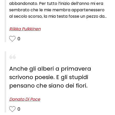
abbandonato. Per tutto l’inizio dell’anno mi era
sembrato che le mie membra appartenessero
al secolo scorso, la mia testa fosse un pezzo da
conservare in un museo, in uno scaffale dalle
Riikka Pulkkinen
ante di vetro, tra gli oggetti fragili.
0
Anche gli alberi a primavera
scrivono poesie. E gli stupidi
pensano che siano dei fiori.
Donato Di Poce
0