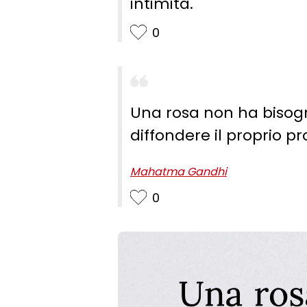
intimità.
0
Una rosa non ha bisogno
diffondere il proprio p
Mahatma Gandhi
0