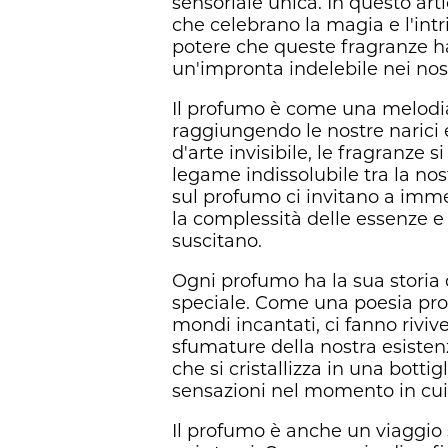
sensoriale unica. In questo arti
che celebrano la magia e l'int
potere che queste fragranze ha
un'impronta indelebile nei nostr
Il profumo è come una melodia 
raggiungendo le nostre narici 
d'arte invisibile, le fragranze 
legame indissolubile tra la nos
sul profumo ci invitano a immer
la complessità delle essenze e 
suscitano.
Ogni profumo ha la sua storia 
speciale. Come una poesia prof
mondi incantati, ci fanno rivive
sfumature della nostra esiste
che si cristallizza in una botti
sensazioni nel momento in cui 
Il profumo è anche un viaggio 