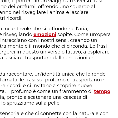
colo, ti porterò in un viaggio attraverso frasi
rigo dei profumi, offrendo uno sguardo al
nno nel risvegliare l'anima e lasciare
i ricordi.
incantevole che si diffonde nell'aria,
e risvegliando
emozioni
sopite. Come un'opera
si intrecciano con i nostri sensi, creando un
tra mente e il mondo che ci circonda. Le frasi
gerci in questo universo olfattivo, a esplorare
a lasciarci trasportare dalle emozioni che
da raccontare, un'identità unica che lo rende
umata, le frasi sul profumo ci trasportano in
re ricordi e ci invitano a scoprire nuove
nza. Il profumo è come un frammento di
tempo
glia, pronto a scatenare una cascata di
lo spruzziamo sulla pelle.
sensoriale che ci connette con la natura e con