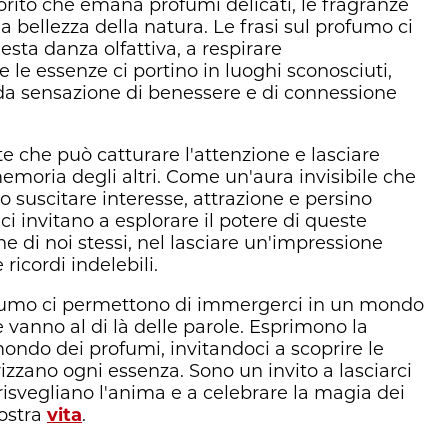
orito che emana profumi delicati, le fragranze
a bellezza della natura. Le frasi sul profumo ci
sta danza olfattiva, a respirare
 le essenze ci portino in luoghi sconosciuti,
nda sensazione di benessere e di connessione
 che può catturare l'attenzione e lasciare
emoria degli altri. Come un'aura invisibile che
o suscitare interesse, attrazione e persino
ci invitano a esplorare il potere di queste
 di noi stessi, nel lasciare un'impressione
 ricordi indelebili.
profumo ci permettono di immergerci in un mondo
 vanno al di là delle parole. Esprimono la
mondo dei profumi, invitandoci a scoprire le
izzano ogni essenza. Sono un invito a lasciarci
risvegliano l'anima e a celebrare la magia dei
nostra
vita
.