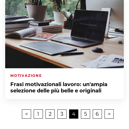
MOTIVAZIONE
Frasi motivazionali lavoro: un'ampia
selezione delle più belle e originali
<
1
2
3
4
5
6
>